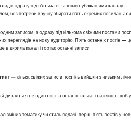
глядів одразу під п'ятьма останніми публікаціями каналу — з
м, без потреби вручну збирати п'ять окремих посилань: сис
 одним записом, а одразу під кількома свіжими постами пос
их переглядів на нову аудиторію. П'ять останніх постів — це
ше відкрила канал і гортає останні записи.
тинг
— кілька свіжих записів поспіль вийшли з низьким лічи
 дивляться не один пост, а останні кілька, і важливо, щоб у
л змінив тематику чи стиль подачі, перші п'ять постів у н