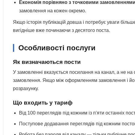
Економія порівняно з точковими замовленням
замовлення на кожен окремо.
Якщо історія публікацій довша і потребує уваги більше
вигідніше вже починаючи з десятого поста.
Особливості послуги
Як визначаються пости
У замовленні вказується посилання на канал, а не на
замовлення. Якщо між оформленням замовлення і його
розрахунку.
Що входить у тариф
Від 100 переглядів під кожним із п'яти останніх по
Поступове додавання переглядів під кожним посто
Робота без пароля від каналу — тільки публічне по