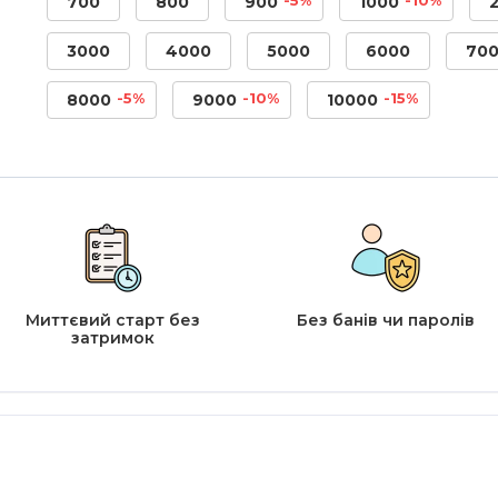
700
800
900
1000
3000
4000
5000
6000
70
-5%
-10%
-15%
8000
9000
10000
Миттєвий старт без
Без банів чи паролів
затримок