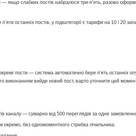
и
— якщо слабких постів набралося три-п'ять, разово оформ
 п'яти останніх постів, у підкатегорії є тарифи на 10 і 20 з
 окремі пости — система автоматично бере п'ять останніх о
 виконанням вийде новий пост, варто уточнити цей момент,
стів каналу — сумарно від 500 переглядів за одне замовленн
м окремо, без одномоментного стрибка лічильника.
силання.