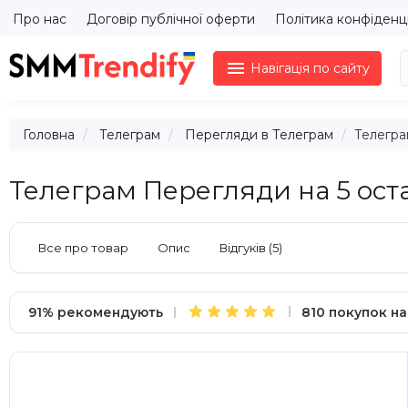
Про нас
Договір публічної оферти
Політика конфіденц

Навігація по сайту
Головна
Телеграм
Перегляди в Телеграм
Телегра
Телеграм Перегляди на 5 остан
Все про товар
Опис
Відгуків (5)
91% рекомендують
810 покупок на