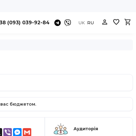



38 (093) 039-92-84
UK
RU
 вас бюджетом.
Аудиторія
ok
atsApp
X
Viber
Messenger
Gmail