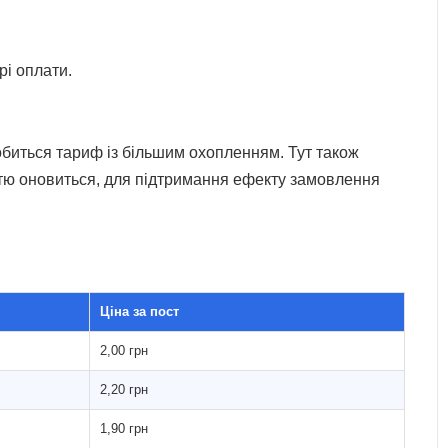
рі оплати.
добиться тариф із більшим охопленням. Тут також
істю оновиться, для підтримання ефекту замовлення
Ціна за пост
2,00 грн
2,20 грн
1,90 грн