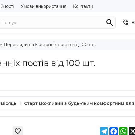
ійності
Умови використання
Контакти


+
м Перегляди на 5 останніх постів від 100 шт.
ніх постів від 100 шт.
 місяць
Старт можливий з будь-яким комфортним для
Telegram
Facebo
Wh
