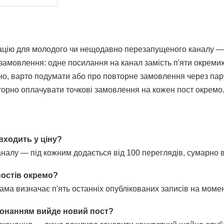
туацію для молодого чи нещодавно перезапущеного каналу — 
амовлення: одне посилання на канал замість п'яти окремих
но, варто подумати або про повторне замовлення через пару
орно оплачувати точкові замовлення на кожен пост окремо
 входить у ціну?
каналу — під кожним додається від 100 переглядів, сумарно 
постів окремо?
ама визначає п'ять останніх опублікованих записів на мом
конанням вийде новий пост?