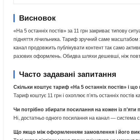
Висновок
«На 5 останніх постів» за 11 грн закриває типову си
підняття лічильника. Тариф зручний саме масштабом з
канал продовжить публікувати контент так само актив
разових оформлень. Обидва шляхи дешевші, ніж повт
Часто задавані запитання
Скільки коштує тариф «На 5 останніх постів» і що
Тариф коштує 11 грн і охоплює п'ять останніх постів 
Чи потрібно збирати посилання на кожен із п'яти 
Ні, достатньо одного посилання на канал — система с
Що якщо між оформленням замовлення і його ви