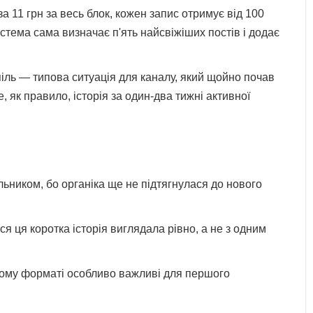
а 11 грн за весь блок, кожен запис отримує від 100
тема сама визначає п'ять найсвіжіших постів і додає
піль — типова ситуація для каналу, який щойно почав
, як правило, історія за один-два тижні активної
льником, бо органіка ще не підтягнулася до нового
ся ця коротка історія виглядала рівно, а не з одним
овому форматі особливо важливі для першого