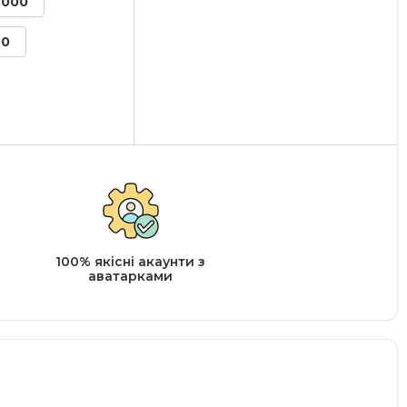
2000
00
100% якісні акаунти з
аватарками