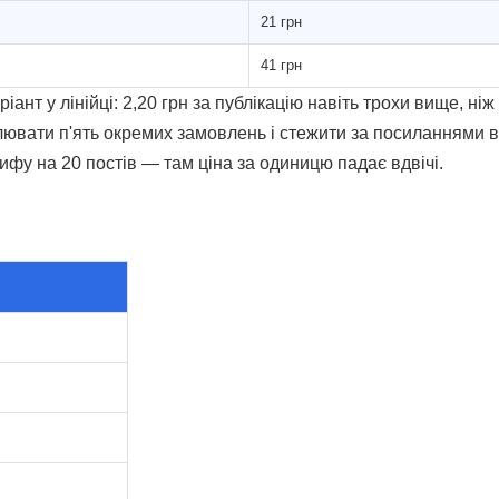
21 грн
41 грн
іант у лінійці: 2,20 грн за публікацію навіть трохи вище, ні
лювати п'ять окремих замовлень і стежити за посиланнями вру
ифу на 20 постів — там ціна за одиницю падає вдвічі.