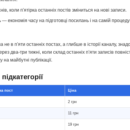
в, коли п'ятірка останніх постів зміниться на нові записи.
— економія часу на підготовці посилань і на самій процеду
 не в п'яти останніх постах, а глибше в історії каналу, зна
ерез два-три тижні, коли склад останніх п'яти записів повн
 на майбутні публікації.
підкатегорії
на пост
Ціна
2 грн
11 грн
19 грн