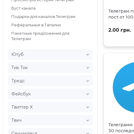
Буст канала
Телеграм п
Подарки для каналов Телеграм
пост от 100
Реферальные в Тапалки
2.00 грн.
Пакетные предложения для
Телеграм

Ютуб

Тик Ток

Тредс

Фейсбук

Твиттер X

Твич
Телеграмм
30 последн

Саундклауд