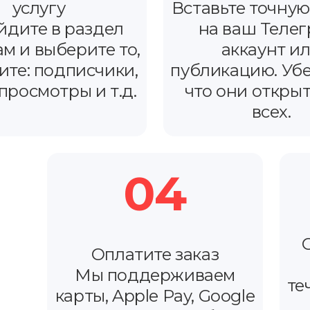
услугу
Вставьте точную
йдите в раздел
на ваш Телег
м и выберите то,
аккаунт и
ите: подписчики,
публикацию. Убе
 просмотры и т.д.
что они откры
всех.
04
Оплатите заказ
Мы поддерживаем
те
карты, Apple Pay, Google