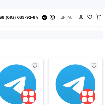



38 (093) 039-92-84
UK
RU

