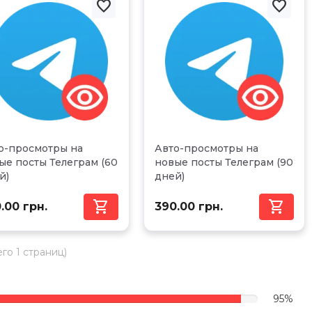


о-просмотры на
Авто-просмотры на
ые посты Телеграм (60
новые посты Телеграм (90
й)
дней)


.00 грн.
390.00 грн.
его 1 страниц)
95%