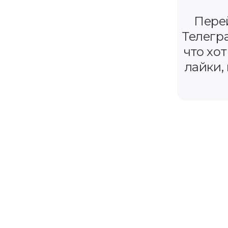
Пере
Телегра
что хот
лайки,