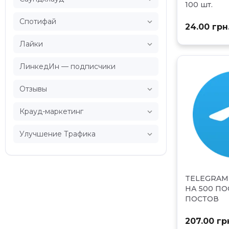
100 шт.

Спотифай
24.00 грн

Лайки
ЛинкедИн — подписчики

Отзывы

Крауд-маркетинг

Улучшение Трафика
TELEGRA
НА 500 П
ПОСТОВ
207.00 гр