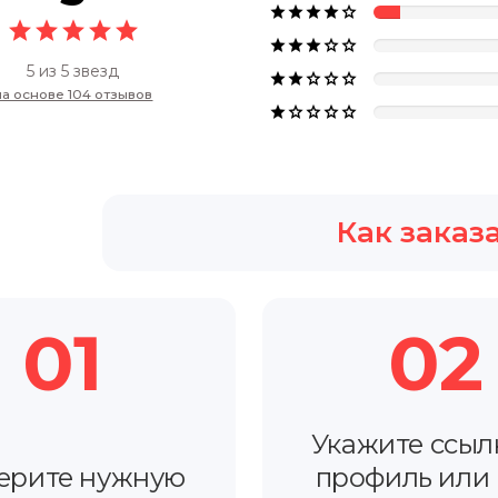















5 из 5 звезд





на основе 104 отзывов





Как заказ
01
02
Укажите ссыл
ерите нужную
профиль или 