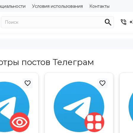
нциальности
Условия использования
Контакты


+
тры постов Телеграм

