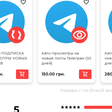


-ПОДПИСКА
Авто-просмотры на
Авт
МОТРЫ НОВЫХ
новые посты Телеграм (30
нов
ОВ
дней)
дне


н.
150.00 грн.
280
Показано с 1 по 20 из 20 (вс
5




