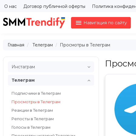
О нас
Договор публичной оферты
Политика конфиде

Навигация по сайту
Главная
Телеграм
Просмотры в Телеграм
Просмо

Инстаграм

Телеграм
Подписчики в Телеграм
Просмотры в Телеграм
Реакции в Телеграм
Репосты в Телеграм
Голосы в Телеграм
Просмотры историй Телеграм