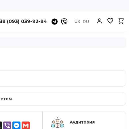



38 (093) 039-92-84
UK
RU
етом.
Аудитория
ok
atsApp
X
Viber
Messenger
Gmail