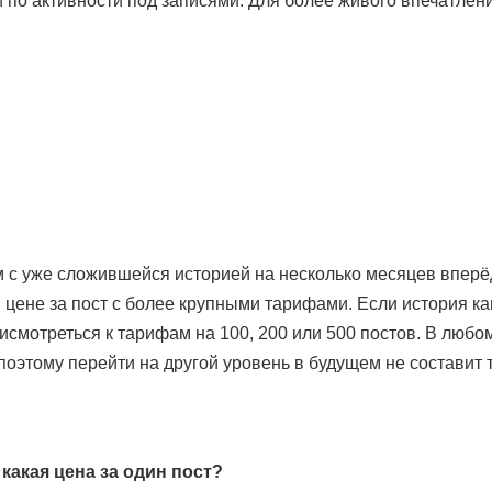
 и по активности под записями. Для более живого впечатлен
ам с уже сложившейся историей на несколько месяцев впер
цене за пост с более крупными тарифами. Если история кан
исмотреться к тарифам на 100, 200 или 500 постов. В любо
поэтому перейти на другой уровень в будущем не составит 
какая цена за один пост?