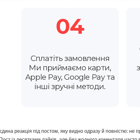
04
Сплатіть замовлення
Ми приймаємо карти,
Apple Pay, Google Pay та
інші зручні методи.
дина реакція під постом, яку видно одразу й повністю: не пр
 Пост із десятками лайків, але без жодного коментаря часто