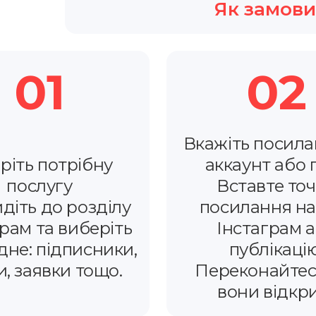
Як замов
01
02
Вкажіть посила
ріть потрібну
аккаунт або 
послугу
Вставте то
діть до розділу
посилання на
рам та виберіть
Інстаграм 
дне: підписники,
публікацію
и, заявки тощо.
Переконайтес
вони відкри