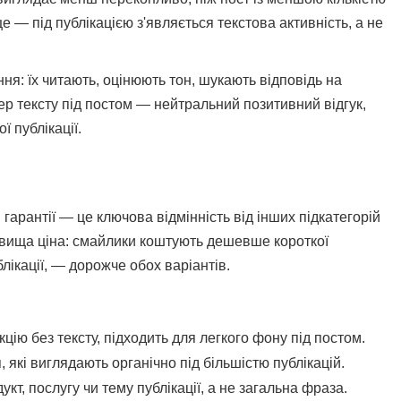
е — під публікацією з'являється текстова активність, а не
ння: їх читають, оцінюють тон, шукають відповідь на
ер тексту під постом — нейтральний позитивний відгук,
 публікації.
 гарантії — це ключова відмінність від інших підкатегорій
м вища ціна: смайлики коштують дешевше короткої
лікації, — дорожче обох варіантів.
ію без тексту, підходить для легкого фону під постом.
які виглядають органічно під більшістю публікацій.
укт, послугу чи тему публікації, а не загальна фраза.