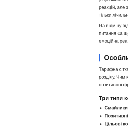
реакцій, але 
тільки лічиль
На відміну ві
питання «а що
емоційна реак
Особли
Тарифна сітка
розділу. Чим 
позитивної фр
Три типи 
Смайлики
Позитивні
Цільові к