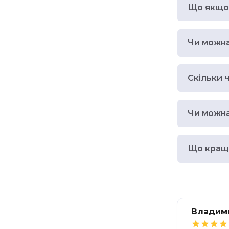
Що якщо 
Чи можна
Скільки 
Чи можна
Що краще
Владим



