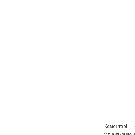
Коментарі — є
у публікацію.