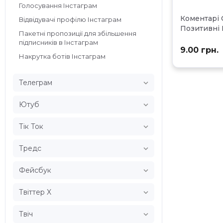
Голосування Інстаграм
Коментарі
Відвідувачі профілю Інстаграм
Позитивні 
Пакетні пропозиції для збільшення
підписників в Інстаграм
9.00 грн.
Накрутка ботів Інстаграм

Телеграм

Ютуб

Тік Ток

Тредс

Фейсбук

Твіттер X

Твіч