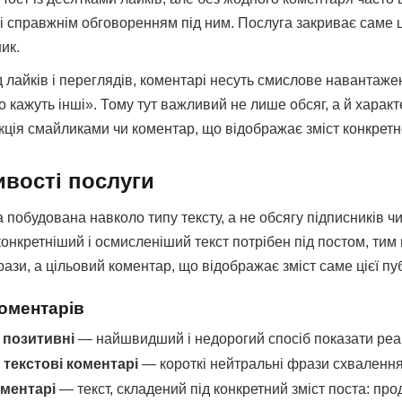
зі справжнім обговоренням під ним. Послуга закриває саме ц
ник.
д лайків і переглядів, коментарі несуть смислове навантаже
 кажуть інші». Тому тут важливий не лише обсяг, а й характ
ція смайликами чи коментар, що відображає зміст конкретної
вості послуги
 побудована навколо типу тексту, а не обсягу підписників чи
конкретніший і осмисленіший текст потрібен під постом, ти
ази, а цільовий коментар, що відображає зміст саме цієї пуб
коментарів
 позитивні
— найшвидший і недорогий спосіб показати реакц
 текстові коментарі
— короткі нейтральні фрази схвалення, 
оментарі
— текст, складений під конкретний зміст поста: прод