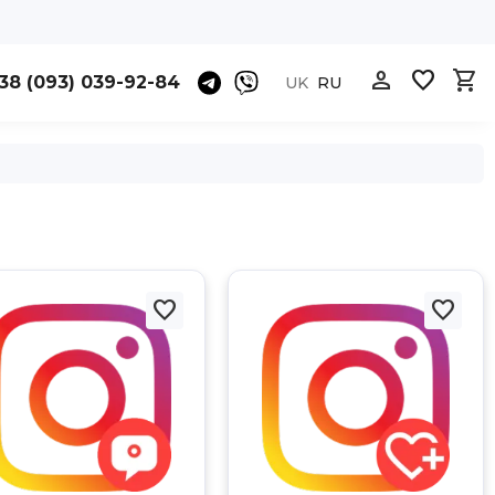



38 (093) 039-92-84
UK
RU

