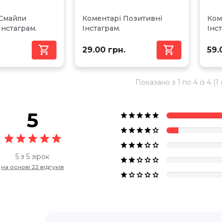
 Смайли
Коментарі Позитивні
Ком
Інстаграм.
Інстаграм.
Інс


29.00 грн.
59.
Показано з 1 по 4 із 4 (1
5




















5 з 5 зірок





на основі 22 відгуків




