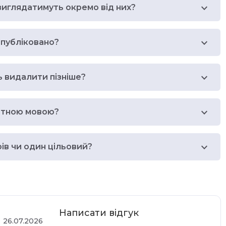
виглядатимуть окремо від них?
опубліковано?
ь видалити пізніше?
етною мовою?
ів чи один цільовий?
Написати відгук
26.07.2026