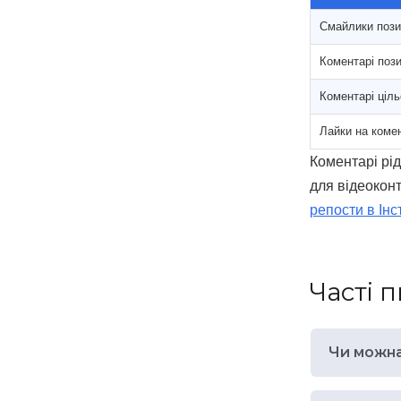
Смайлики пози
Коментарі пози
Коментарі ціль
Лайки на комен
Коментарі рід
для відеокон
репости в Інс
Часті 
Чи можна