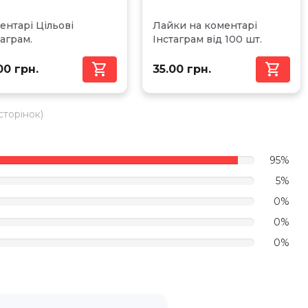
ентарі Цільові
Лайки на коментарі
таграм.
Інстаграм від 100 шт.


00 грн.
35.00 грн.
 сторінок)
95%
5%
0%
0%
0%