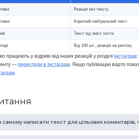
тивні
Реакція без тексту
тивні
Короткий нейтральний текст
ові
Текст під зміст поста
тарі
Від 100 шт., реакція на репліку
ко працюють у відриві від інших реакцій у розділі
Інстаграм
:
тенту —
перегляди в Інстаграм
. Якщо публікацію варто показ
таграм
.
питання
 самому написати текст для цільових коментарів, 