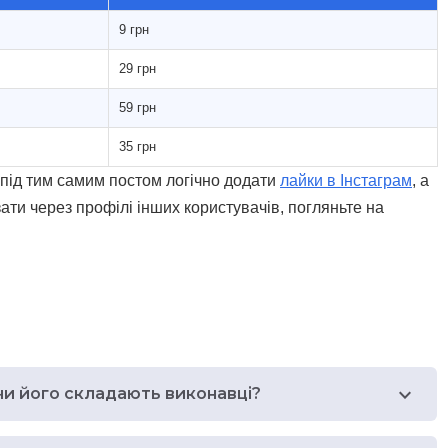
9 грн
29 грн
59 грн
35 грн
 під тим самим постом логічно додати
лайки в Інстаграм
, а
ати через профілі інших користувачів, погляньте на
чи його складають виконавці?