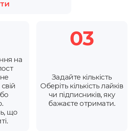
ити
03
ння на
пост
чне
Задайте кількість
 свій
Оберіть кількість лайків
або
чи підписників, яку
.
бажаєте отримати.
ь, що
ті.