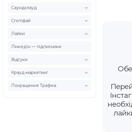

Саундклауд

Спотіфай

Лайки
ЛінкедІн — підписники

Відгуки
Обе

Крауд-маркетинг
Перей

Покращення Трафіка
Інстаг
необхі
лайк