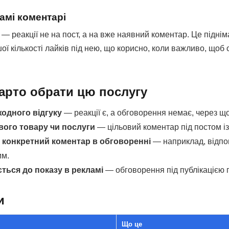
амі коментарі
— реакції не на пост, а на вже наявний коментар. Це піднім
ої кількості лайків під нею, що корисно, коли важливо, щоб 
арто обрати цю послугу
жодного відгуку
— реакції є, а обговорення немає, через щ
вого товару чи послуги
— цільовий коментар під постом із
конкретний коментар в обговоренні
— наприклад, відпов
им.
ється до показу в рекламі
— обговорення під публікацією п
и
Що це