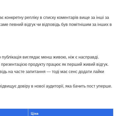
ає конкретну репліку в списку коментарів вище за інші за
саме певний відгук чи відповідь був помітнішим за інших в
о публікація виглядає менш живою, ніж є насправді.
 презентацією продукту працює як перший живий відгук.
ідь на часте запитання — тоді має сенс додати лайки
ідвищує довіру в нової аудиторії, яка бачить пост уперше.
Ціна