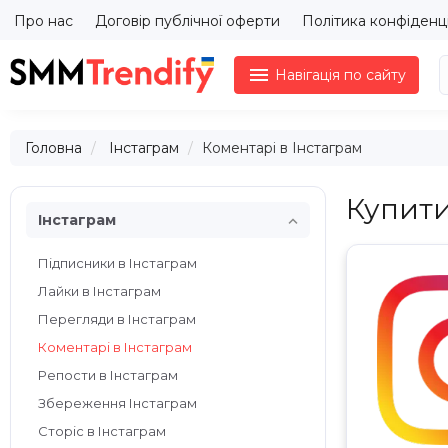
Про нас
Договір публічної оферти
Політика конфіденц

Навігація по сайту
Головна
Інстаграм
Коментарі в Інстаграм
Купити

Інстаграм
Підписники в Інстаграм
Лайки в Інстаграм
Перегляди в Інстаграм
Коментарі в Інстаграм
Репости в Інстаграм
Збереження Інстаграм
Сторіс в Інстаграм