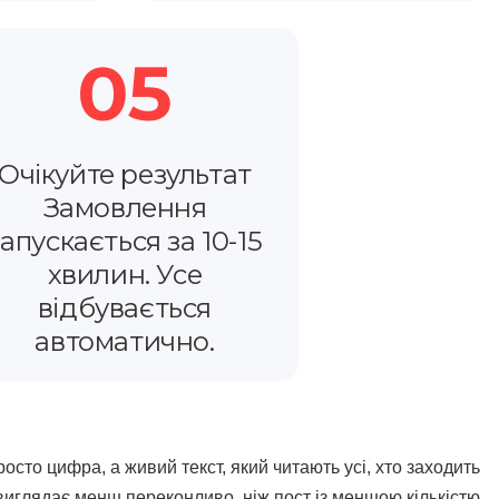
05
Очікуйте результат
Замовлення
запускається за 10-15
хвилин. Усе
відбувається
автоматично.
осто цифра, а живий текст, який читають усі, хто заходить
 виглядає менш переконливо, ніж пост із меншою кількістю