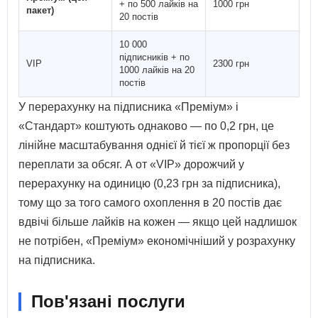
+ по 500 лайків на
1000 грн
пакет)
20 постів
10 000
підписників + по
VIP
2300 грн
1000 лайків на 20
постів
У перерахунку на підписника «Преміум» і
«Стандарт» коштують однаково — по 0,2 грн, це
лінійне масштабування однієї й тієї ж пропорції без
переплати за обсяг. А от «VIP» дорожчий у
перерахунку на одиницю (0,23 грн за підписника),
тому що за того самого охоплення в 20 постів дає
вдвічі більше лайків на кожен — якщо цей надлишок
не потрібен, «Преміум» економічніший у розрахунку
на підписника.
Пов'язані послуги