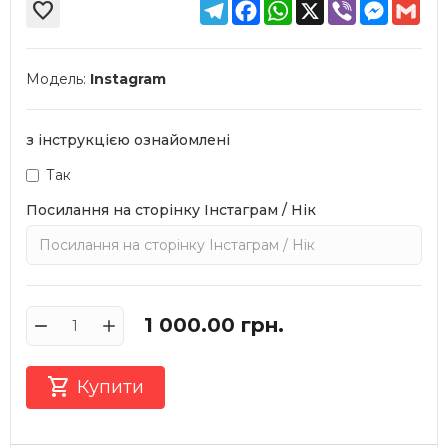
Telegram
Facebook
WhatsApp
X
Viber
Messen
Gma

Модель:
Instagram
з інструкцією ознайомлені
Так
Посилання на сторінку Інстаграм / Нік
1 000.00
грн.

Купити