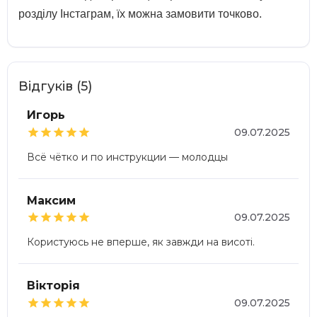
розділу Інстаграм, їх можна замовити точково.
Відгуків (5)
Игорь





09.07.2025
Всё чётко и по инструкции — молодцы
Максим





09.07.2025
Користуюсь не вперше, як завжди на висоті.
Вікторія





09.07.2025