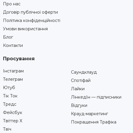
Про нас
Договір публічної оферти
Політика конфіденційності
Умови використання
Блог
Контакти
Просування
Інстаграм
Саундклауд
Телеграм
Спотіфай
Ютуб
Лайки
Тік Ток
ЛінкедІн — підписники
Тредс
Відгуки
Фейсбук
Крауд-маркетинг
Твіттер X
Покращення Трафіка
Твіч