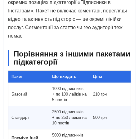
окремих позиціях підкатегорії «Підписники в
Інстаграм». Пакет не включає коментарі, перегляди
відео та активність під сторіс — це окремі лінійки
послуг. Сегментації за статтю чи гео аудиторії теж
немає.
Порівняння з іншими пакетами
підкатегорії
Пакет
Що входить
Ціна
1000 підписників
Базовий
+ по 100 лайків на
210 грн
5 постів
2500 підписників
Стандарт
+ по 250 лайків на
500 грн
10 постів
5000 підписників
Преміум (цей