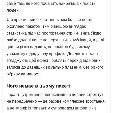
саме там, де його побачить найбільша кількість
людей.
Є й практичний бік питання: чим більше постів
охоплено пакетом, тим рівнішою виглядає
статистика під час прогортання стрічки вниз. Якщо
лайки додані лише на верхні п'ять публікацій, а далі
цифри різко падають, це помітно будь-якому
уважному відвідувачу профілю. Двадцять постів
згладжують цей ефект і роблять перехід від нових
записів до давніших візуально плавним, без різкого
обриву активності.
Чого немає в цьому пакеті
Гарантії утримання підписників на певний строк тут
не передбачено — це разове комплексне зростання,
а не тариф із тривалим супроводом цифри, як в