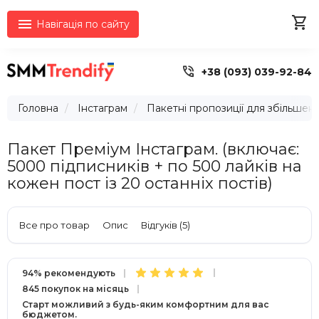


Навігація по сайту

+38 (093) 039-92-84
Головна
Інстаграм
Пакетні пропозиції для збільшенн
Пакет Преміум Інстаграм. (включає:
5000 підписників + по 500 лайків на
кожен пост із 20 останніх постів)
Все про товар
Опис
Відгуків (5)
94% рекомендують
845 покупок на місяць
Старт можливий з будь-яким комфортним для вас
бюджетом.