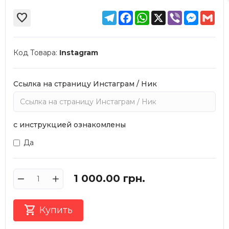
Telegram
Facebook
WhatsApp
X
Viber
Messen
Gma

Код Товара:
Instagram
Ссылка на страницу Инстаграм / Ник
с инструкцией ознакомлены
Да
1 000.00
грн.

Купить