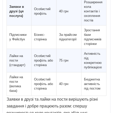
Розширення
Заявки в
кола
Особистий
друзі (ця
40 грн
контактів і
профіль
послуга)
охоплення
постів
Зростання
Підписники
Бізнес-
За прайсом
бази
у Фейсбук
сторінка
підкатегорії
підписників
сторінки
Активність
Лайки на
Особистий
під
пости
профіль або
75 грн
конкретною
(стандарт)
сторінка
публікацією
Лайки на
Особистий
Бюджетна
пости
профіль або
40 грн
активність
(велика
сторінка
під постом
база)
Заявки в друзі та лайки на пости вирішують різні
завдання і добре працюють разом: спершу
розширюється коло контактів, яке збільшує