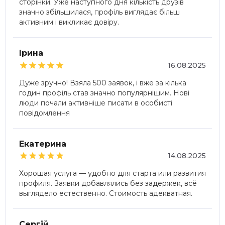
сторінки. Уже наступного дня кількість друзів
значно збільшилася, профіль виглядає більш
активним і викликає довіру.
Ірина





16.08.2025
Дуже зручно! Взяла 500 заявок, і вже за кілька
годин профіль став значно популярнішим. Нові
люди почали активніше писати в особисті
повідомлення
Екатерина





14.08.2025
Хорошая услуга — удобно для старта или развития
профиля. Заявки добавлялись без задержек, всё
выглядело естественно. Стоимость адекватная.
Сергій