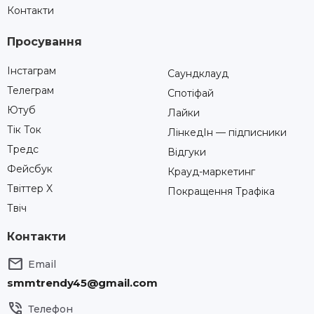
Контакти
Просування
Інстаграм
Саундклауд
Телеграм
Спотіфай
Ютуб
Лайки
Тік Ток
ЛінкедІн — підписники
Тредс
Відгуки
Фейсбук
Крауд-маркетинг
Твіттер X
Покращення Трафіка
Твіч
Контакти

Email
smmtrendy45@gmail.com

Телефон