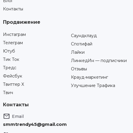
Блог
Контакты
Продвижение
Инстаграм
Саундклауд
Телеграм
Спотифай
Ютуб
Лайки
Тик Ток
ЛинкедИн — подписчики
Тредс
Отзывы
Фейсбук
Крауд-маркетинг
Твиттер X
Улучшение Трафика
Твич
Контакты

Email
smmtrendy45@gmail.com