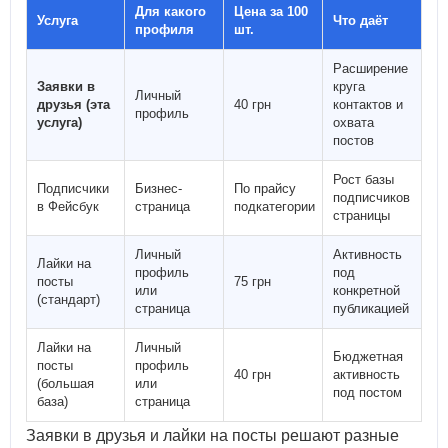
Для какого
Цена за 100
Услуга
Что даёт
профиля
шт.
Расширение
Заявки в
круга
Личный
друзья (эта
40 грн
контактов и
профиль
услуга)
охвата
постов
Рост базы
Подписчики
Бизнес-
По прайсу
подписчиков
в Фейсбук
страница
подкатегории
страницы
Личный
Активность
Лайки на
профиль
под
посты
75 грн
или
конкретной
(стандарт)
страница
публикацией
Лайки на
Личный
Бюджетная
посты
профиль
40 грн
активность
(большая
или
под постом
база)
страница
Заявки в друзья и лайки на посты решают разные