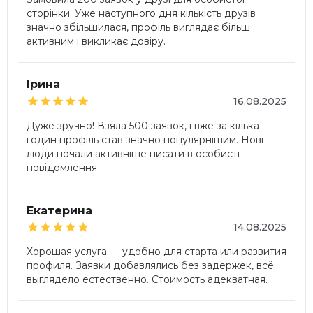
сторінки. Уже наступного дня кількість друзів
значно збільшилася, профіль виглядає більш
активним і викликає довіру.
Ірина





16.08.2025
Дуже зручно! Взяла 500 заявок, і вже за кілька
годин профіль став значно популярнішим. Нові
люди почали активніше писати в особисті
повідомлення
Екатерина





14.08.2025
Хорошая услуга — удобно для старта или развития
профиля. Заявки добавлялись без задержек, всё
выглядело естественно. Стоимость адекватная.