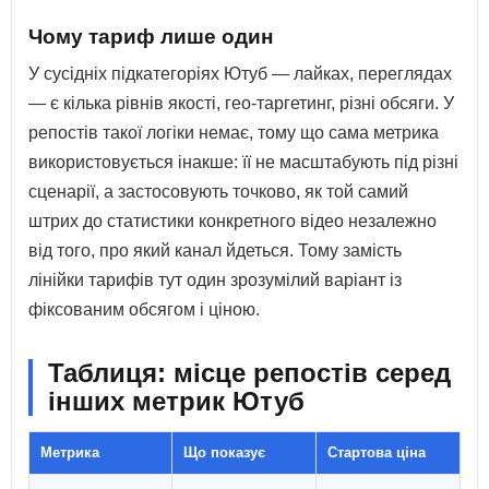
Чому тариф лише один
У сусідніх підкатегоріях Ютуб — лайках, переглядах
— є кілька рівнів якості, гео-таргетинг, різні обсяги. У
репостів такої логіки немає, тому що сама метрика
використовується інакше: її не масштабують під різні
сценарії, а застосовують точково, як той самий
штрих до статистики конкретного відео незалежно
від того, про який канал йдеться. Тому замість
лінійки тарифів тут один зрозумілий варіант із
фіксованим обсягом і ціною.
Таблиця: місце репостів серед
інших метрик Ютуб
Метрика
Що показує
Стартова ціна