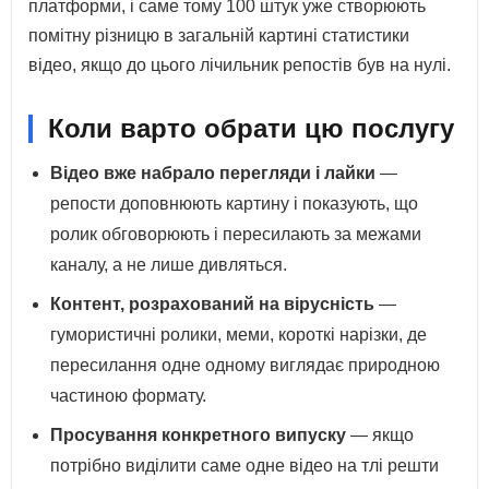
платформи, і саме тому 100 штук уже створюють
помітну різницю в загальній картині статистики
відео, якщо до цього лічильник репостів був на нулі.
Коли варто обрати цю послугу
Відео вже набрало перегляди і лайки
—
репости доповнюють картину і показують, що
ролик обговорюють і пересилають за межами
каналу, а не лише дивляться.
Контент, розрахований на вірусність
—
гумористичні ролики, меми, короткі нарізки, де
пересилання одне одному виглядає природною
частиною формату.
Просування конкретного випуску
— якщо
потрібно виділити саме одне відео на тлі решти