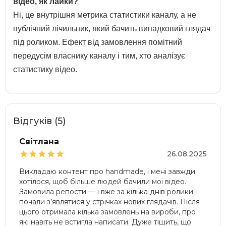
відео, як лайки?
Ні, це внутрішня метрика статистики каналу, а не
публічний лічильник, який бачить випадковий глядач
під роликом. Ефект від замовлення помітний
передусім власнику каналу і тим, хто аналізує
статистику відео.
Відгуків (5)
Світлана





26.08.2025
Викладаю контент про handmade, і мені завжди
хотілося, щоб більше людей бачили мої відео.
Замовила репости — і вже за кілька днів ролики
почали з’являтися у стрічках нових глядачів. Після
цього отримала кілька замовлень на вироби, про
які навіть не встигла написати. Дуже тішить, що