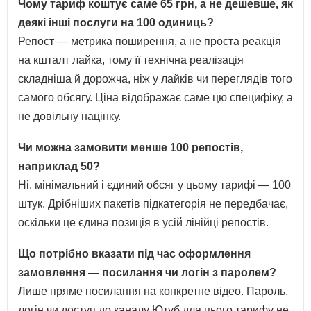
Чому тариф коштує саме 65 грн, а не дешевше, як
деякі інші послуги на 100 одиниць?
Репост — метрика поширення, а не проста реакція
на кшталт лайка, тому її технічна реалізація
складніша й дорожча, ніж у лайків чи переглядів того
самого обсягу. Ціна відображає саме цю специфіку, а
не довільну націнку.
Чи можна замовити менше 100 репостів,
наприклад 50?
Ні, мінімальний і єдиний обсяг у цьому тарифі — 100
штук. Дрібніших пакетів підкатегорія не передбачає,
оскільки це єдина позиція в усій лінійці репостів.
Що потрібно вказати під час оформлення
замовлення — посилання чи логін з паролем?
Лише пряме посилання на конкретне відео. Пароль,
логін чи доступ до каналу Ютуб для цього тарифу не