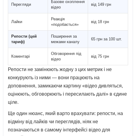
Базове охоплення
Перегляди
від 149 грн
відео
Реакція
Лайки
від 18 грн
«подобається»
Репости (цей
Поширення за
65 грн за 100 шт.
тариф)
межами каналу
Обговорення під
Коментарі
від 75 грн
відео
Репости не замінюють жодну з цих метрик і не
конкурують із ними — вони працюють на
доповнення, замикаючи картину «відео дивляться,
оцінюють, обговорюють і пересилають далі» в єдине
ціле.
Ще один нюанс, який варто врахувати: репости, на
відміну від лайків чи переглядів, ніяк не
позначаються в самому інтерфейсі відео для