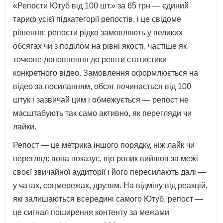
«Репости Ютуб від 100 шт.» за 65 грн — єдиний
тариф усієї підкатегорії репостів, і це свідоме
рішення: репости рідко замовляють у великих
обсягах чи з поділом на рівні якості, частіше як
точкове доповнення до решти статистики
конкретного відео. Замовлення оформлюється на
відео за посиланням, обсяг починається від 100
штук і зазвичай цим і обмежується — репост не
масштабують так само активно, як перегляди чи
лайки.
Репост — це метрика іншого порядку, ніж лайк чи
перегляд: вона показує, що ролик вийшов за межі
своєї звичайної аудиторії і його пересилають далі —
у чатах, соцмережах, друзям. На відміну від реакцій,
які залишаються всередині самого Ютуб, репост —
це сигнал поширення контенту за межами