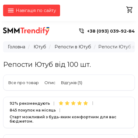


Навігація по сайту

+38 (093) 039-92-84
Головна
Ютуб
Репости в Ютуб
Репости Ютуб від
Репости Ютуб від 100 шт.
Все про товар
Опис
Відгуків (5)
92% рекомендують
845 покупок на місяць
Старт можливий з будь-яким комфортним для вас
бюджетом.