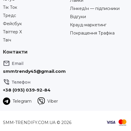
Лайки
Тік Ток
ЛінкедІн — підписники
Тредс
Відгуки
Фейсбук
Крауд-маркетинг
Твіттер X
Покращення Трафіка
Твіч
Контакти

Email
smmtrendy45@gmail.com

Телефон
+38 (093) 039-92-84
Telegram
Viber
SMM-TRENDIFY.COM.UA
© 2026