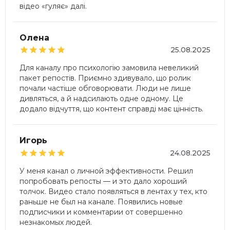
відео «гуляє» далі.
Олена





25.08.2025
Для каналу про психологію замовила невеликий
пакет репостів. Приємно здивувало, що ролик
почали частіше обговорювати. Люди не лише
дивляться, а й надсилають одне одному. Це
додало відчуття, що контент справді має цінність.
Игорь





24.08.2025
У меня канал о личной эффективности. Решил
попробовать репосты — и это дало хороший
толчок. Видео стало появляться в лентах у тех, кто
раньше не был на канале. Появились новые
подписчики и комментарии от совершенно
незнакомых людей.