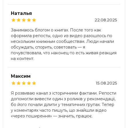
Наталья





22.08.2025
Занимаюсь блогом о книгах. После того как
оформила репосты, одно из видео разошлось по
нескольким книжным сообществам. Люди начали
обсуждать, спорить, советовать — я
почувствовала, что наконец-то есть живая реакция
на контент.
Максим





15.08.2025
Я розвиваю канал з історичними фактами. Репости
допомогли вивести один з роликів у рекомендації,
бо його почали ділити у тематичних групах. Тепер
у коментарях часто пишуть, що знайшли відео
«через поширення» — значить, працює.