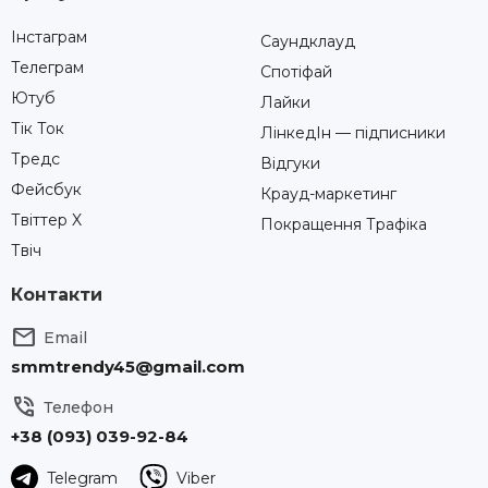
Інстаграм
Саундклауд
Телеграм
Спотіфай
Ютуб
Лайки
Тік Ток
ЛінкедІн — підписники
Тредс
Відгуки
Фейсбук
Крауд-маркетинг
Твіттер X
Покращення Трафіка
Твіч
Контакти

Email
smmtrendy45@gmail.com

Телефон
+38 (093) 039-92-84
Telegram
Viber