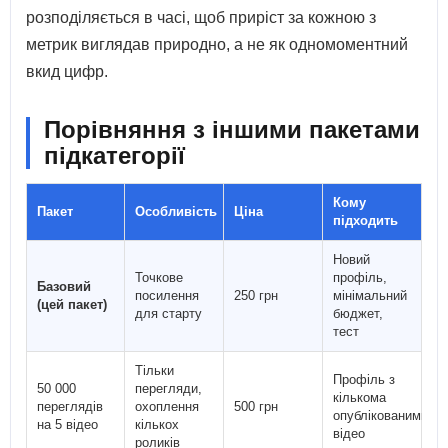
розподіляється в часі, щоб приріст за кожною з
метрик виглядав природно, а не як одномоментний
вкид цифр.
Порівняння з іншими пакетами
підкатегорії
Кому
Пакет
Особливість
Ціна
підходить
Новий
Точкове
профіль,
Базовий
посилення
250 грн
мінімальний
(цей пакет)
для старту
бюджет,
тест
Тільки
Профіль з
50 000
перегляди,
кількома
переглядів
охоплення
500 грн
опублікованими
на 5 відео
кількох
відео
роликів