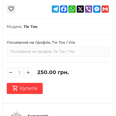
Telegram
Facebook
WhatsApp
X
Viber
Messen
Gma

Модель:
Тік Ток
Посилання на профіль Тік Ток / Нік
250.00
грн.

Купити
Аудиторія