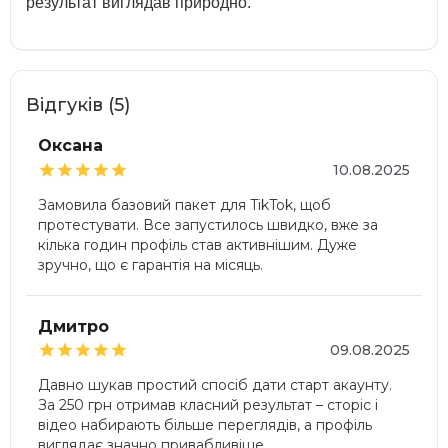
результат виглядав природно.
Відгуків (5)
Оксана





10.08.2025
Замовила базовий пакет для TikTok, щоб
протестувати. Все запустилось швидко, вже за
кілька годин профіль став активнішим. Дуже
зручно, що є гарантія на місяць.
Дмитро





09.08.2025
Давно шукав простий спосіб дати старт акаунту.
За 250 грн отримав класний результат – сторіс і
відео набирають більше переглядів, а профіль
виглядає значно привабливіше.