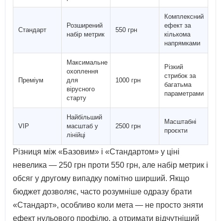
Комплексний
Розширений
ефект за
Стандарт
550 грн
набір метрик
кількома
напрямками
Максимальне
Різкий
охоплення
стрибок за
Преміум
для
1000 грн
багатьма
вірусного
параметрами
старту
Найбільший
Масштабні
VIP
масштаб у
2500 грн
проєкти
лінійці
Різниця між «Базовим» і «Стандартом» у ціні
невелика — 250 грн проти 550 грн, але набір метрик і
обсяг у другому випадку помітно ширший. Якщо
бюджет дозволяє, часто розумніше одразу брати
«Стандарт», особливо коли мета — не просто зняти
ефект нульового профілю, а отримати відчутніший