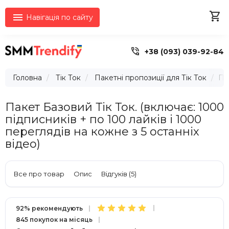


Навігація по сайту

+38 (093) 039-92-84
Головна
Тік Ток
Пакетні пропозиції для Тік Ток
Па
Пакет Базовий Тік Ток. (включає: 1000
підписників + по 100 лайків і 1000
переглядів на кожне з 5 останніх
відео)
Все про товар
Опис
Відгуків (5)
92% рекомендують
845 покупок на місяць