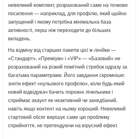
невеликий комплект, розрахований саме на точкове
посилення — наприклад, для профілю, який щойно
запущений і якому потрібна мінімальна база
активності, перш ніж переходити до більших
вкладень.
На відміну від старших пакетів цієї ж лінійки —
«Стандарт», «Преміум» і «VIP» — «Базовий» не
розрахований на різкий помітний стрибок одразу за
багатьма параметрами. Його завдання скромніше:
зняти ефект «нульового профілю», коли будь-який
новий відвідувач бачить порожні лічильники і
сприймає акаунт як неактивний чи занедбаний,
навіть якщо контент на ньому хороший. Невеликий
стартовий обсяг вирішує саме цю проблему
сприйняття, не претендуючи на вірусний ефект.