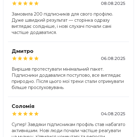





08.08.2025
Замовила 200 підписників для свого профілю.
Дуже швидкий результат — сторінка одразу
виглядає солідніше, і нові слухачі почали самі
частіше додаватися.
Дмитро





06.08.2025
Вирішив протестувати мінімальний пакет.
Підписники додавалися поступово, все виглядає
природно. Після цього мої треки стали отримувати
більше прослуховувань.
Соломія





04.08.2025
Супер! Завдяки підписникам профіль став набагато
активнішим. Нові люди почали частіше реагувати
на музику, з’явилися коментарі та репости.