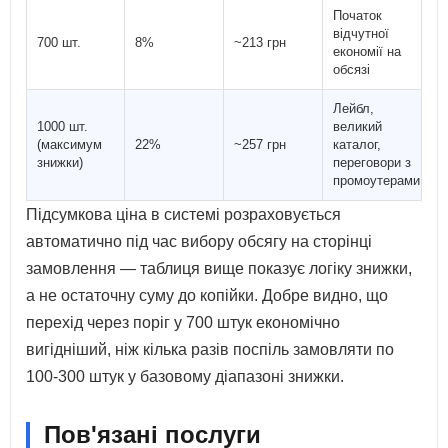
Початок
відчутної
700 шт.
8%
~213 грн
економії на
обсязі
Лейбл,
1000 шт.
великий
(максимум
22%
~257 грн
каталог,
знижки)
переговори з
промоутерами
Підсумкова ціна в системі розраховується
автоматично під час вибору обсягу на сторінці
замовлення — таблиця вище показує логіку знижки,
а не остаточну суму до копійки. Добре видно, що
перехід через поріг у 700 штук економічно
вигідніший, ніж кілька разів поспіль замовляти по
100-300 штук у базовому діапазоні знижки.
Пов'язані послуги