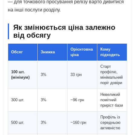
— для точкового просування релізу варто дивитися
на інші послуги розділу.
Як змінюється ціна залежно
від обсягу
Орієнтовна
Кому
Обсяг
Знижка
ціна
підходить
Старт
100 шт.
профілю,
3%
33 грн
(мінімум)
мінімальний
поріг довіри
Невеликий
300 шт.
3%
~96 грн
помітний
приріст бази
Профіль із
500 шт.
3%
~160 грн
середньою
активністю