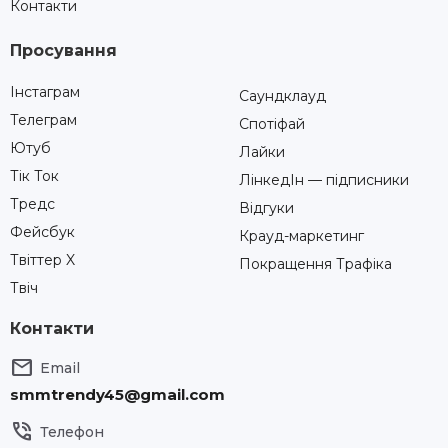
Контакти
Просування
Інстаграм
Саундклауд
Телеграм
Спотіфай
Ютуб
Лайки
Тік Ток
ЛінкедІн — підписники
Тредс
Відгуки
Фейсбук
Крауд-маркетинг
Твіттер X
Покращення Трафіка
Твіч
Контакти

Email
smmtrendy45@gmail.com

Телефон