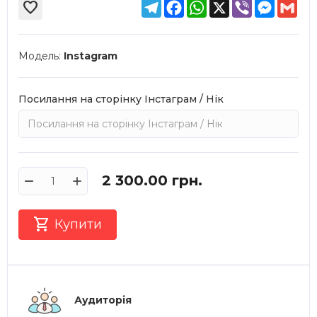
Telegram
Facebook
WhatsApp
X
Viber
Messen
Gma

Модель:
Instagram
Посилання на сторінку Інстаграм / Нік
2 300.00
грн.

Купити
Аудиторія