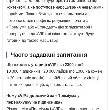
стрибок і за кількістю аудиторії, і за активністю під
контентом, а не поступове нарощування невеликими
порціями. Якщо обсяг здається надмірним для
поточної стадії профілю, розумніше почати з
«Преміум» або «Стандарт» цієї ж підкатегорії і
повернутися до «VIP» пізніше, коли акаунт буде
готовий до такого масштабу.
Часто задавані запитання
Що входить у тариф «VIP» за 2300 грн?
10 000 підписників і 20 000 лайків (по 1000 на кожен
із 20 останніх постів) — найбільший обсяг у лінійці
пакетних пропозицій, одна оплата за все.
Чому «VIP» дорожчий за «Преміум» у
перерахунку на підписника?
Різниця між «Преміум» і «VIP» — рівно дворазове