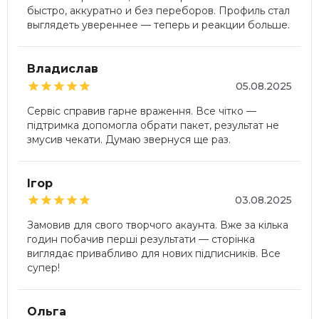
быстро, аккуратно и без переборов. Профиль стал
выглядеть увереннее — теперь и реакции больше.
Владислав





05.08.2025
Сервіс справив гарне враження. Все чітко —
підтримка допомогла обрати пакет, результат не
змусив чекати. Думаю звернуся ще раз.
Ігор





03.08.2025
Замовив для свого творчого акаунта. Вже за кілька
годин побачив перші результати — сторінка
виглядає привабливо для нових підписників. Все
супер!
Ольга