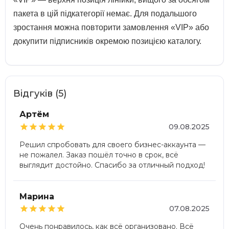
пакета в цій підкатегорії немає. Для подальшого
зростання можна повторити замовлення «VIP» або
докупити підписників окремою позицією каталогу.
Відгуків (5)
Артём





09.08.2025
Решил спробовать для своего бизнес-аккаунта —
не пожалел. Заказ пошёл точно в срок, всё
выглядит достойно. Спасибо за отличный подход!
Марина





07.08.2025
Очень понравилось, как всё организовано. Всё