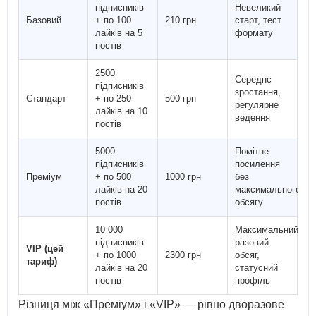
підписників
Невеликий
Базовий
+ по 100
210 грн
старт, тест
лайків на 5
формату
постів
2500
Середнє
підписників
зростання,
Стандарт
+ по 250
500 грн
регулярне
лайків на 10
ведення
постів
5000
Помітне
підписників
посилення
Преміум
+ по 500
1000 грн
без
лайків на 20
максимального
постів
обсягу
10 000
Максимальний
підписників
разовий
VIP (цей
+ по 1000
2300 грн
обсяг,
тариф)
лайків на 20
статусний
постів
профіль
Різниця між «Преміум» і «VIP» — рівно дворазове