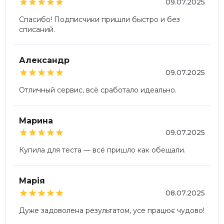





09.07.2025
Спасибо! Подписчики пришли быстро и без
списаний.
Александр





09.07.2025
Отличный сервис, всё сработало идеально.
Марина





09.07.2025
Купила для теста — всё пришло как обещали.
Марія





08.07.2025
Дуже задоволена результатом, усе працює чудово!