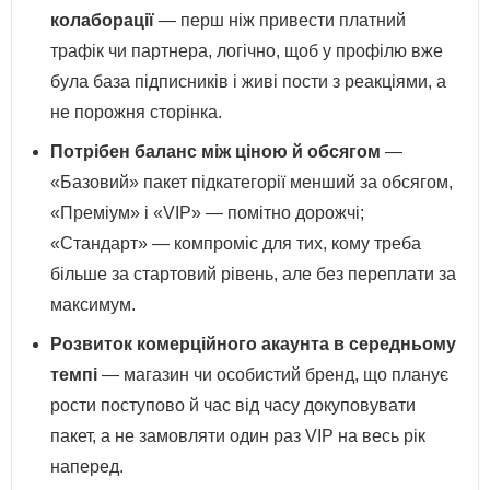
колаборації
— перш ніж привести платний
трафік чи партнера, логічно, щоб у профілю вже
була база підписників і живі пости з реакціями, а
не порожня сторінка.
Потрібен баланс між ціною й обсягом
—
«Базовий» пакет підкатегорії менший за обсягом,
«Преміум» і «VIP» — помітно дорожчі;
«Стандарт» — компроміс для тих, кому треба
більше за стартовий рівень, але без переплати за
максимум.
Розвиток комерційного акаунта в середньому
темпі
— магазин чи особистий бренд, що планує
рости поступово й час від часу докуповувати
пакет, а не замовляти один раз VIP на весь рік
наперед.