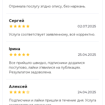
Отримала послугу згідно опису, без нарікань.
Сергей





02.07.2025
Услуга соответствует заявленному, всё корректно.
Ірина





25.04.2025
Все прийшло швидко, підписники додалися
поступово, лайки з’явилися на публікаціях.
Результатом задоволена.
Алексей





24.04.2025
Подписчики и лайки пришли в течение дня. Услуга