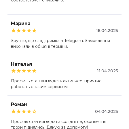
соответствует описанию.
Марина





18.04.2025
Зручно, що є підтримка в Telegram. Замовлення
виконали в обіцяні терміни.
Наталья





11.04.2025
Профиль стал выглядеть активнее, приятно
работать с таким сервисом.
Роман





04.04.2025
Профіль став виглядати солідніше, охоплення
трохи піднялись. Дякую за допомогу!