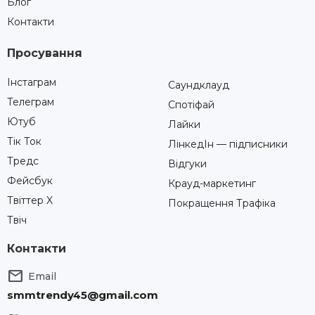
Блог
Контакти
Просування
Інстаграм
Саундклауд
Телеграм
Спотіфай
Ютуб
Лайки
Тік Ток
ЛінкедІн — підписники
Тредс
Відгуки
Фейсбук
Крауд-маркетинг
Твіттер X
Покращення Трафіка
Твіч
Контакти

Email
smmtrendy45@gmail.com