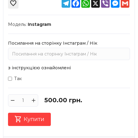
Telegram
Facebook
WhatsApp
X
Viber
Messen
Gma

Модель:
Instagram
Посилання на сторінку Інстаграм / Нік
з інструкцією ознайомлені
Так
500.00
грн.

Купити