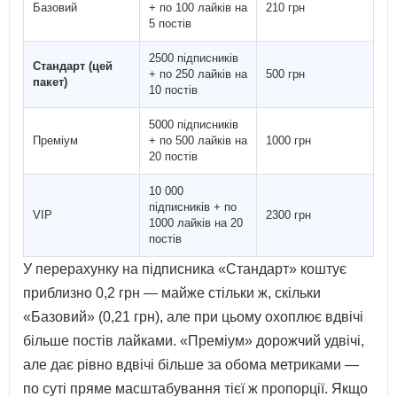
Базовий
+ по 100 лайків на
210 грн
5 постів
2500 підписників
Стандарт (цей
+ по 250 лайків на
500 грн
пакет)
10 постів
5000 підписників
Преміум
+ по 500 лайків на
1000 грн
20 постів
10 000
підписників + по
VIP
2300 грн
1000 лайків на 20
постів
У перерахунку на підписника «Стандарт» коштує
приблизно 0,2 грн — майже стільки ж, скільки
«Базовий» (0,21 грн), але при цьому охоплює вдвічі
більше постів лайками. «Преміум» дорожчий удвічі,
але дає рівно вдвічі більше за обома метриками —
по суті пряме масштабування тієї ж пропорції. Якщо