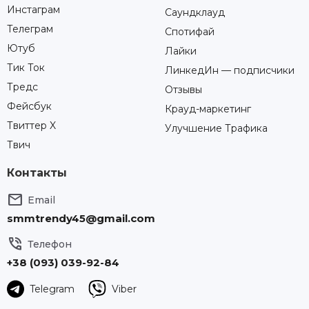
Инстаграм
Саундклауд
Телеграм
Спотифай
Ютуб
Лайки
Тик Ток
ЛинкедИн — подписчики
Тредс
Отзывы
Фейсбук
Крауд-маркетинг
Твиттер X
Улучшение Трафика
Твич
Контакты

Email
smmtrendy45@gmail.com

Телефон
+38 (093) 039-92-84
Telegram
Viber