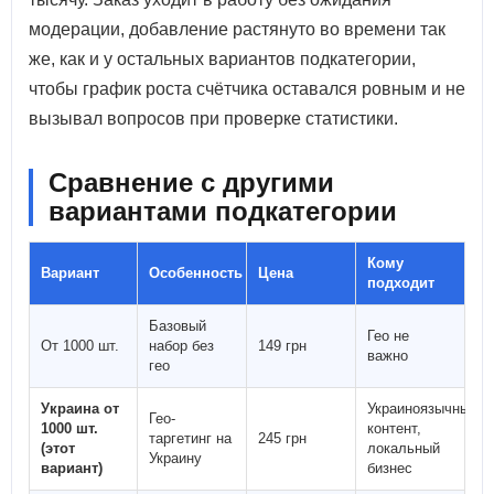
модерации, добавление растянуто во времени так
же, как и у остальных вариантов подкатегории,
чтобы график роста счётчика оставался ровным и не
вызывал вопросов при проверке статистики.
Сравнение с другими
вариантами подкатегории
Кому
Вариант
Особенность
Цена
подходит
Базовый
Гео не
От 1000 шт.
набор без
149 грн
важно
гео
Украина от
Украиноязычный
Гео-
1000 шт.
контент,
таргетинг на
245 грн
(этот
локальный
Украину
вариант)
бизнес