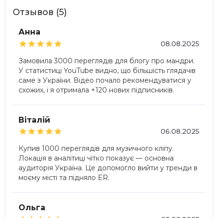
Отзывов (5)
Анна





08.08.2025
Замовила 3000 переглядів для блогу про мандри.
У статистиці YouTube видно, що більшість глядачів
саме з України. Відео почало рекомендуватися у
схожих, і я отримала +120 нових підписників.
Віталій





06.08.2025
Купив 1000 переглядів для музичного кліпу.
Локація в аналітиці чітко показує — основна
аудиторія Україна. Це допомогло вийти у тренди в
моєму місті та підняло ER.
Ольга