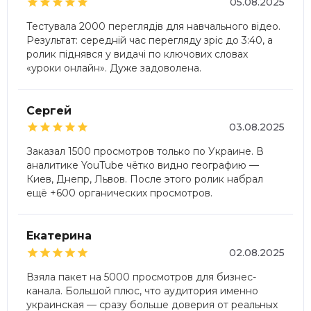





05.08.2025
Тестувала 2000 переглядів для навчального відео.
Результат: середній час перегляду зріс до 3:40, а
ролик піднявся у видачі по ключових словах
«уроки онлайн». Дуже задоволена.
Сергей





03.08.2025
Заказал 1500 просмотров только по Украине. В
аналитике YouTube чётко видно географию —
Киев, Днепр, Львов. После этого ролик набрал
ещё +600 органических просмотров.
Екатерина





02.08.2025
Взяла пакет на 5000 просмотров для бизнес-
канала. Большой плюс, что аудитория именно
украинская — сразу больше доверия от реальных