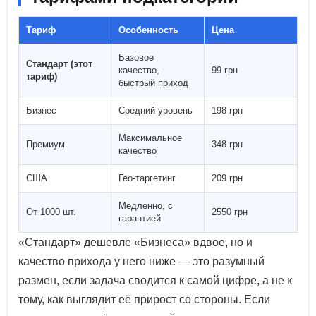
Тариф
Особенность
Цена
Базовое
Стандарт (этот
качество,
99 грн
тариф)
быстрый приход
Бизнес
Средний уровень
198 грн
Максимальное
Премиум
348 грн
качество
США
Гео-таргетинг
209 грн
Медленно, с
От 1000 шт.
2550 грн
гарантией
«Стандарт» дешевле «Бизнеса» вдвое, но и
качество прихода у него ниже — это разумный
размен, если задача сводится к самой цифре, а не к
тому, как выглядит её прирост со стороны. Если