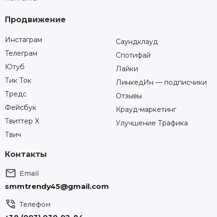
Продвижение
Инстаграм
Саундклауд
Телеграм
Спотифай
Ютуб
Лайки
Тик Ток
ЛинкедИн — подписчики
Тредс
Отзывы
Фейсбук
Крауд-маркетинг
Твиттер X
Улучшение Трафика
Твич
Контакты

Email
smmtrendy45@gmail.com

Телефон