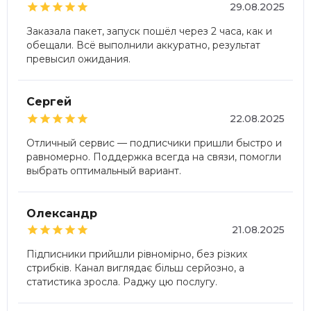





29.08.2025
Заказала пакет, запуск пошёл через 2 часа, как и
обещали. Всё выполнили аккуратно, результат
превысил ожидания.
Сергей





22.08.2025
Отличный сервис — подписчики пришли быстро и
равномерно. Поддержка всегда на связи, помогли
выбрать оптимальный вариант.
Олександр





21.08.2025
Підписники прийшли рівномірно, без різких
стрибків. Канал виглядає більш серйозно, а
статистика зросла. Раджу цю послугу.