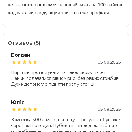
нет — можно оформлять новый заказ на 100 лайков
под каждый следующий твит того же профиля.
Отзывов (5)
Богдан





05.08.2025
Вирішив протестувати на невеликому пакеті.
Лайки додавалися рівномірно, без різких стрибків.
Дуже допомогло підняти пост у стрічці
Юлія





05.08.2025
Замовила 300 лайків для твіту — результат був вже
через кілька годин. Публікація виглядала набагато
привабливіше, і її почали активніше коментувати.