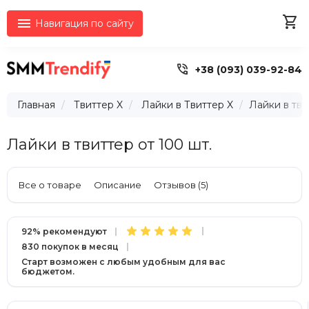


Навигация по сайту

+38 (093) 039-92-84
Главная
Твиттер X
Лайки в Твиттер X
Лайки в тви
Лайки в твиттер от 100 шт.
Все о товаре
Описание
Отзывов (5)
92% рекомендуют
830 покупок в месяц
Старт возможен с любым удобным для вас
бюджетом.