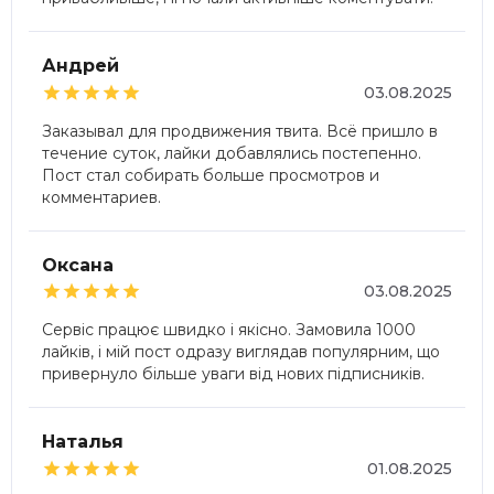
Андрей





03.08.2025
Заказывал для продвижения твита. Всё пришло в
течение суток, лайки добавлялись постепенно.
Пост стал собирать больше просмотров и
комментариев.
Оксана





03.08.2025
Сервіс працює швидко і якісно. Замовила 1000
лайків, і мій пост одразу виглядав популярним, що
привернуло більше уваги від нових підписників.
Наталья





01.08.2025