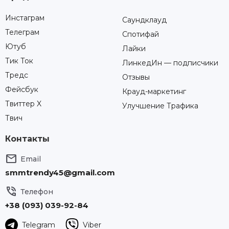
Инстаграм
Саундклауд
Телеграм
Спотифай
Ютуб
Лайки
Тик Ток
ЛинкедИн — подписчики
Тредс
Отзывы
Фейсбук
Крауд-маркетинг
Твиттер X
Улучшение Трафика
Твич
Контакты

Email
smmtrendy45@gmail.com

Телефон
+38 (093) 039-92-84
Telegram
Viber