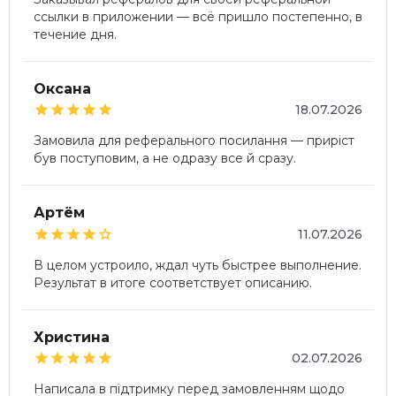
ссылки в приложении — всё пришло постепенно, в
течение дня.
Оксана





18.07.2026
Замовила для реферального посилання — приріст
був поступовим, а не одразу все й сразу.
Артём





11.07.2026
В целом устроило, ждал чуть быстрее выполнение.
Результат в итоге соответствует описанию.
Христина





02.07.2026
Написала в підтримку перед замовленням щодо