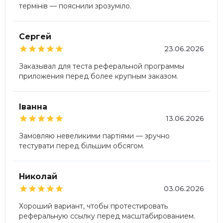
термінів — пояснили зрозуміло.
Сергей





23.06.2026
Заказывал для теста реферальной программы
приложения перед более крупным заказом.
Іванна





13.06.2026
Замовляю невеликими партіями — зручно
тестувати перед більшим обсягом.
Николай





03.06.2026
Хороший вариант, чтобы протестировать
реферальную ссылку перед масштабированием.