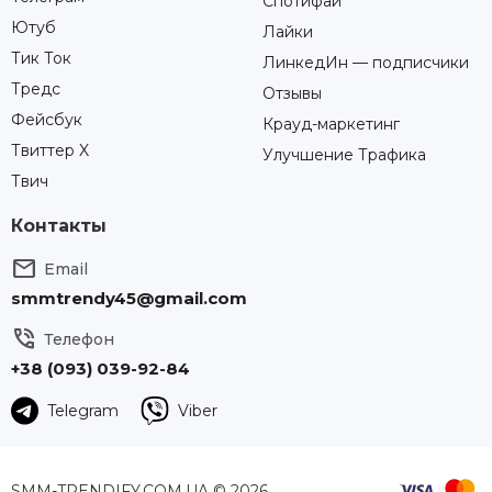
Спотифай
Ютуб
Лайки
Тик Ток
ЛинкедИн — подписчики
Тредс
Отзывы
Фейсбук
Крауд-маркетинг
Твиттер X
Улучшение Трафика
Твич
Контакты

Email
smmtrendy45@gmail.com

Телефон
+38 (093) 039-92-84
Telegram
Viber
SMM-TRENDIFY.COM.UA
© 2026