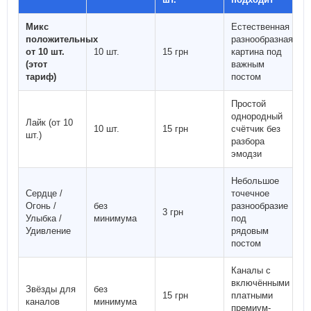
Микс
Естественная
положительных
разнообразная
от 10 шт.
10 шт.
15 грн
картина под
(этот
важным
тариф)
постом
Простой
однородный
Лайк (от 10
10 шт.
15 грн
счётчик без
шт.)
разбора
эмодзи
Небольшое
Сердце /
точечное
Огонь /
без
разнообразие
3 грн
Улыбка /
минимума
под
Удивление
рядовым
постом
Каналы с
включёнными
Звёзды для
без
15 грн
платными
каналов
минимума
премиум-