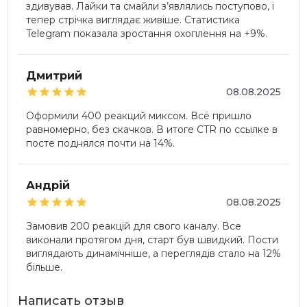
здивував. Лайки та смайли з’являлись поступово, і
тепер стрічка виглядає живіше. Статистика
Telegram показала зростання охоплення на +9%.
Дмитрий





08.08.2025
Оформили 400 реакций миксом. Всё пришло
равномерно, без скачков. В итоге CTR по ссылке в
посте поднялся почти на 14%.
Андрій





08.08.2025
Замовив 200 реакцій для свого каналу. Все
виконали протягом дня, старт був швидкий. Пости
виглядають динамічніше, а переглядів стало на 12%
більше.
Написать отзыв