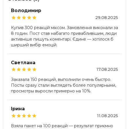
Володимир





29.08.2025
Купив 300 реакцій міксом. Замовлення виконали за
8 годин. Пост став набагато привабливішим, люди
активніше пишуть коментарі. Єдине — хотілося б
ширший вибір емоцій.
Светлана





17.08.2025
Заказала 150 реакций, выполнили очень быстро.
Посты сразу стали выглядеть более популярными,
просмотры выросли примерно на 10%.
Ірина





11.08.2025
Взяла пакет на 100 реакцій — результат приємно