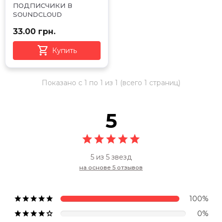
ПОДПИСЧИКИ В
SOUNDCLOUD
33.00 грн.

Купить
Показано с 1 по 1 из 1 (всего 1 страниц)
5





5 из 5 звезд
на основе 5 отзывов





100%





0%