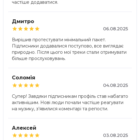
частіше додаватися.
Дмитро





06.08.2025
Вирішив протестувати мінімальний пакет.
Підписники додавалися поступово, все виглядає
природно. Після цього мої треки стали отримувати
більше прослуховувань.
Соломія





04.08.2025
Супер! Завдяки підписникам профіль став набагато
активнішим. Нові люди почали частіше реагувати
на музику, з’явилися коментарі та репости.
Алексей





03.08.2025